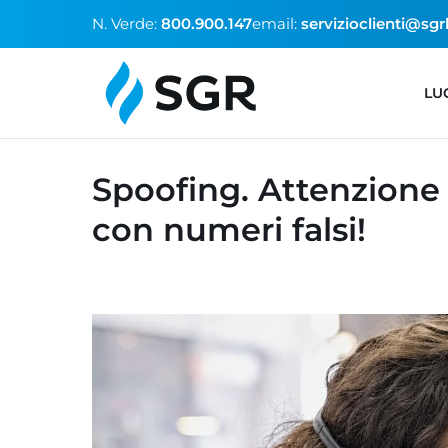
N. Verde:
800.900.147
email:
servizioclienti@sgr
LU
Spoofing. Attenzione a
con numeri falsi!