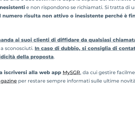
inesistenti
e non rispondono se richiamati. Si tratta di u
il numero risulta non attivo o inesistente perché è fi
nda ai suoi clienti di diffidare da qualsiasi chiam
 a sconosciuti.
In caso di dubbio, si consiglia di cont
ridicità della proposta
.
i a iscriversi alla web app
MySGR
, da cui gestire facilm
gazine
per restare sempre informati sulle ultime novità