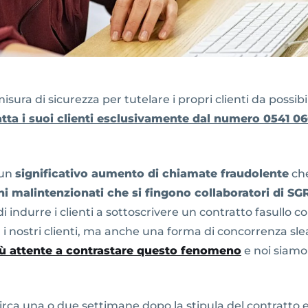
ura di sicurezza per tutelare i propri clienti da possibili
tta i suoi clienti esclusivamente dal numero 0541 06
 un
significativo aumento di chiamate fraudolente
che
ni malintenzionati che si fingono collaboratori di S
i indurre i clienti a sottoscrivere un contratto fasullo c
i nostri clienti, ma anche una forma di concorrenza sle
ù attente a contrastare questo fenomeno
e noi siamo a
ca una o due settimane dopo la stipula del contratto 