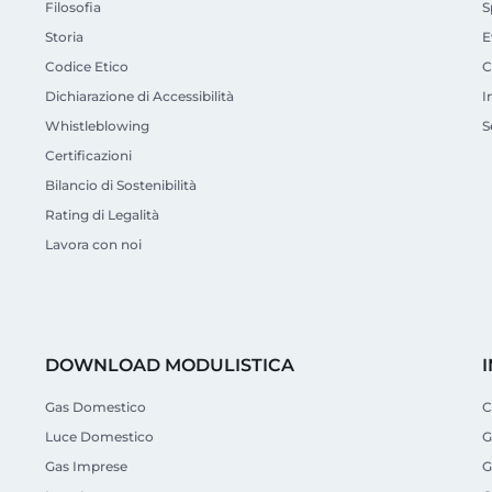
Filosofia
S
Storia
E
Codice Etico
C
Dichiarazione di Accessibilità
I
Whistleblowing
S
Certificazioni
Bilancio di Sostenibilità
Rating di Legalità
Lavora con noi
DOWNLOAD MODULISTICA
Gas Domestico
C
Luce Domestico
G
Gas Imprese
G