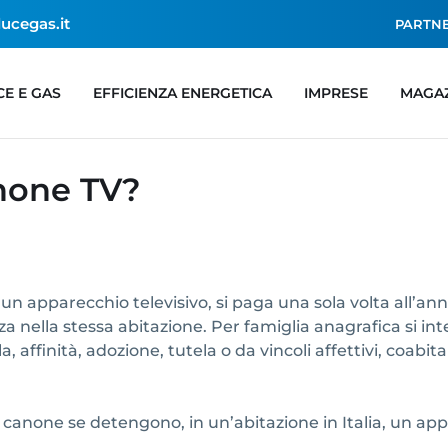
lucegas.it
PARTN
CE E GAS
EFFICIENZA ENERGETICA
IMPRESE
MAGA
anone TV?
n apparecchio televisivo, si paga una sola volta all’ann
nza nella stessa abitazione. Per famiglia anagrafica si i
a, affinità, adozione, tutela o da vincoli affettivi, coabi
 canone se detengono, in un’abitazione in Italia, un app