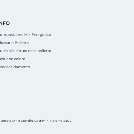
INFO
omposizione Mix Energetico
lossario Bollette
uida alla lettura della bolletta
estione calore
eleriscaldamento
versato Dir. e Coordin. Gasrimini Holding S.p.A.