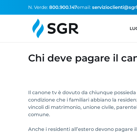
N. Verde:
800.900.147
email:
servizioclienti@sgr
LU
Chi deve pagare il c
Il canone tv è dovuto da chiunque possieda u
condizione che i familiari abbiano la reside
vincoli di matrimonio, unione civile, parentel
comune.
Anche i residenti all’estero devono pagare il