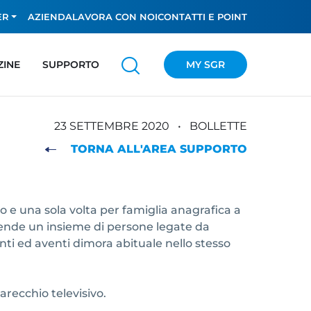
ER
AZIENDA
LAVORA CON NOI
CONTATTI E POINT
ZINE
SUPPORTO
MY SGR
23 SETTEMBRE 2020
•
BOLLETTE
TORNA ALL'AREA SUPPORTO
o e una sola volta per famiglia anagrafica a
ntende un insieme di persone legate da
tanti ed aventi dimora abituale nello stesso
arecchio televisivo.