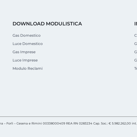
DOWNLOAD MODULISTICA
Gas Domestico
C
Luce Domestico
G
Gas Imprese
G
Luce Imprese
G
Modulo Reclami
T
agna – Forlì – Cesena e Rimini 00338000409 REA RN 0283234 Cap. Soc.: € 5.982.262,00 int. 